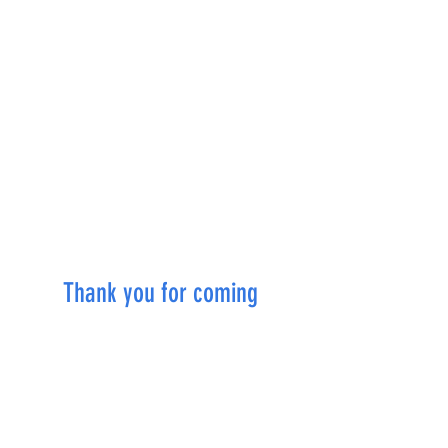
DAY 2 : 10.12 SUN
Thank you for coming
More Info