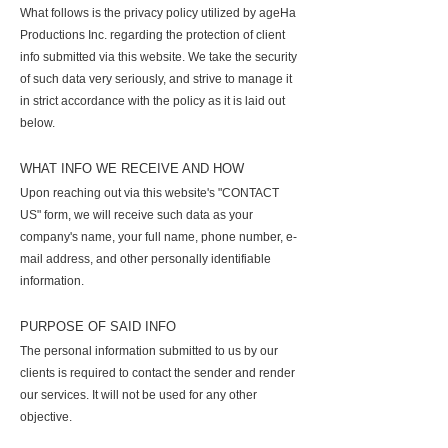
What follows is the privacy policy utilized by ageHa
Productions Inc. regarding the protection of client
info submitted via this website. We take the security
of such data very seriously, and strive to manage it
in strict accordance with the policy as it is laid out
below.
WHAT INFO WE RECEIVE AND HOW
Upon reaching out via this website's "CONTACT
US" form, we will receive such data as your
company's name, your full name, phone number, e-
mail address, and other personally identifiable
information.
PURPOSE OF SAID INFO
The personal information submitted to us by our
clients is required to contact the sender and render
our services. It will not be used for any other
objective.