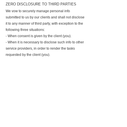
ZERO DISCLOSURE TO THIRD PARTIES
We vow to securely manage personal info
submitted to us by our clients and shall not disclose
it to any manner of third party, with exception to the
following three situations:
- When consent is given by the client (you).
- When it is necessary to disclose such info to other
service providers, in order to render the tasks
requested by the client (you).
- When disclosure is required by law.
SECURITY MEASURES
Our company has implemented comprehensive
security measures in order to ensure the safety and
integrity of your personal data.
CONFIRMATION OF IDENTITY
If a client wishes to inquire about, modify, or delete
their own personal information, we will respond to
such a request only after confirming their identity as